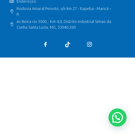
Endereços:
Rodovia Amaral Peixoto, s/n km 27 - Itapeba - Maricá –
R
Av Beira-rio 5500, : Km 4,8, Distrito Industrial Simao da
Cunha Santa Luzia, MG, 33040-260