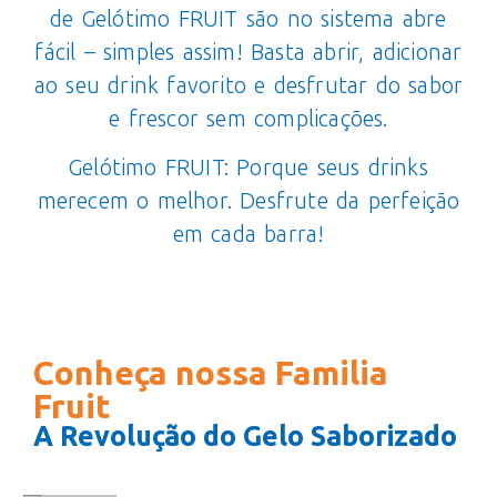
de Gelótimo FRUIT são no sistema abre
fácil – simples assim! Basta abrir, adicionar
ao seu drink favorito e desfrutar do sabor
e frescor sem complicações.
Gelótimo FRUIT: Porque seus drinks
merecem o melhor. Desfrute da perfeição
em cada barra!
Conheça nossa Familia
Fruit
morango
m
A Revolução do Gelo Saborizado
Vodka, Gin e Campari
Vo