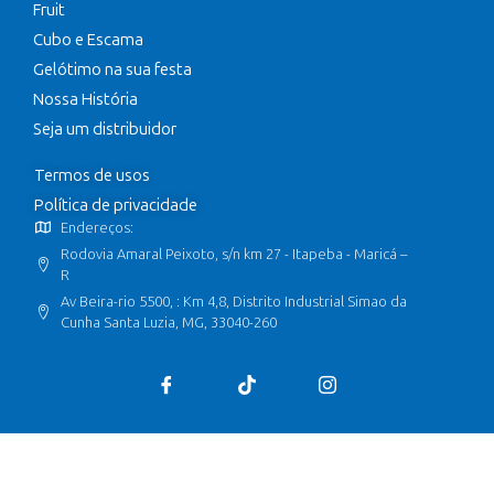
Fruit
Cubo e Escama
Gelótimo na sua festa
Nossa História
Seja um distribuidor
Termos de usos
Política de privacidade
Endereços:
Rodovia Amaral Peixoto, s/n km 27 - Itapeba - Maricá –
R
Av Beira-rio 5500, : Km 4,8, Distrito Industrial Simao da
Cunha Santa Luzia, MG, 33040-260